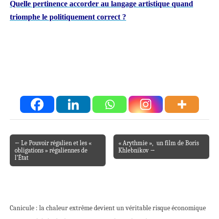
Quelle pertinence accorder au langage artistique quand
triomphe le politiquement correct
?
← Le Pouvoir régalien et les «
« Arythmie », un film de Boris
Post navigation
obligations » régaliennes de
Khlebnikov →
l’État
Canicule : la chaleur extrême devient un véritable risque économique