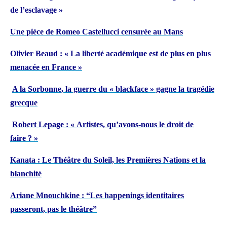
de l’esclavage »
Une pièce de Romeo Castellucci censurée au Mans
Olivier Beaud : « La liberté académique est de plus en plus
menacée en France »
A la Sorbonne, la guerre du « blackface » gagne la tragédie
grecque
Robert Lepage : « Artistes, qu’avons-nous le droit de
faire ? »
Kanata : Le Théâtre du Soleil, les Premières Nations et la
blanchité
Ariane Mnouchkine : “Les happenings identitaires
passeront, pas le théâtre”