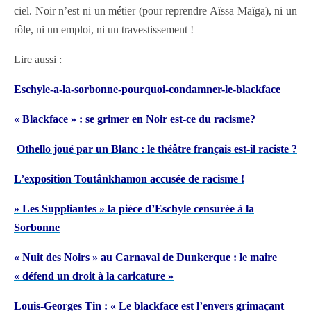
ciel. Noir n’est ni un métier (pour reprendre Aïssa Maïga), ni un
rôle, ni un emploi, ni un travestissement !
Lire aussi :
Eschyle-a-la-sorbonne-pourquoi-condamner-le-blackface
« Blackface » : se grimer en Noir est-ce du racisme?
Othello joué par un Blanc : le théâtre français est-il raciste ?
L’exposition Toutânkhamon accusée de racisme !
» Les Suppliantes » la pièce d’Eschyle censurée à la
Sorbonne
« Nuit des Noirs » au Carnaval de Dunkerque : le maire
« défend un droit à la caricature »
Louis-Georges Tin : « Le blackface est l’envers grimaçant