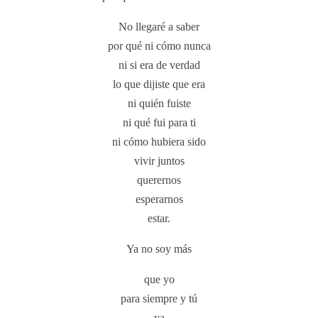
No llegaré a saber
por qué ni cómo nunca
ni si era de verdad
lo que dijiste que era
ni quién fuiste
ni qué fui para ti
ni cómo hubiera sido
vivir juntos
querernos
esperarnos
estar.
Ya no soy más
que yo
para siempre y tú
ya