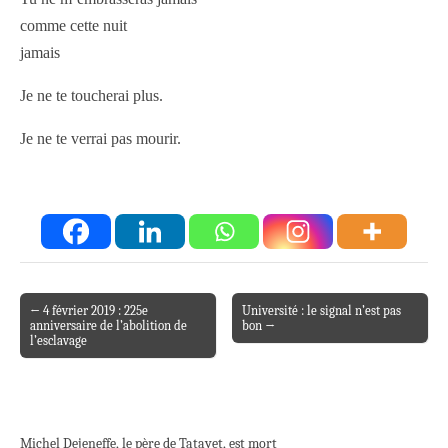
comme cette nuit
jamais
Je ne te toucherai plus.
Je ne te verrai pas mourir.
← 4 février 2019 : 225e
Université : le signal n’est pas
Post navigation
anniversaire de l’abolition de
bon →
l’esclavage
Michel Dejeneffe, le père de Tatayet, est mort