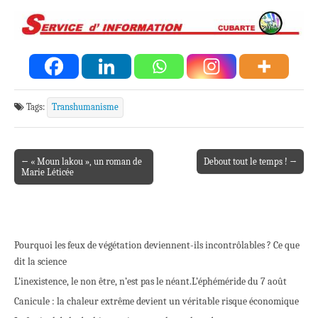
Tags:
Transhumanisme
← « Moun lakou », un roman de
Debout tout le temps ! →
Post navigation
Marie Léticée
Pourquoi les feux de végétation deviennent-ils incontrôlables ? Ce que
dit la science
L’inexistence, le non être, n’est pas le néant.
L’éphéméride du 7 août
Canicule : la chaleur extrême devient un véritable risque économique