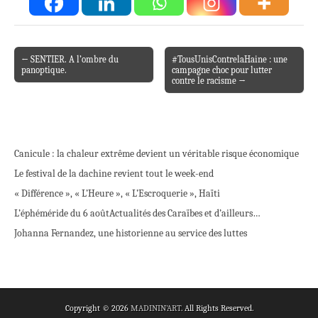
← SENTIER. A l’ombre du
#TousUnisContrelaHaine : une
Post navigation
panoptique.
campagne choc pour lutter
contre le racisme →
Canicule : la chaleur extrême devient un véritable risque économique
Le festival de la dachine revient tout le week-end
« Différence », « L’Heure », « L’Escroquerie », Haïti
L’éphéméride du 6 août
Actualités des Caraïbes et d’ailleurs…
Johanna Fernandez, une historienne au service des luttes
Copyright © 2026
MADININ'ART
. All Rights Reserved.