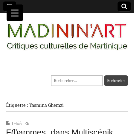
MADININ'ART
Rechercher :
Étiquette :
Yasmina Ghemzi
THÉÂTRE
F(l)ammes, dans Multiscénik