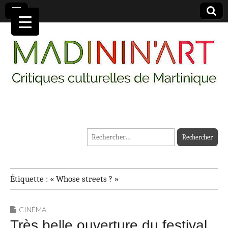
MADININ'ART
Rechercher :
Étiquette :
« Whose streets ? »
CINÉMA
Très belle ouverture du festival