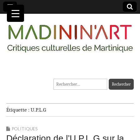
MADININ'ART
Rechercher :
Étiquette :
U.P.L.G
POLITIQUES
Déclaration de l’U.P.L.G sur la