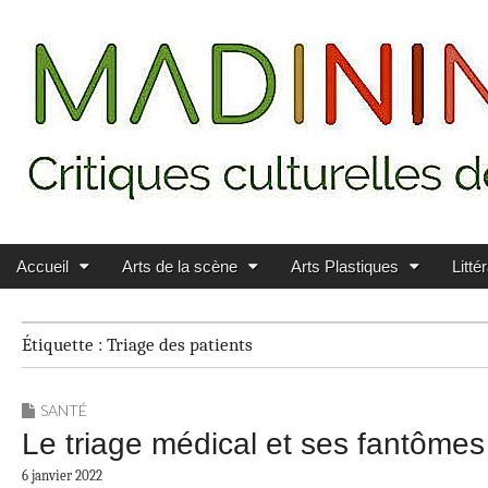
Main menu
Skip to content
MADININ'ART
Accueil
Arts de la scène
Arts Plastiques
Litté
Étiquette :
Triage des patients
SANTÉ
Le triage médical et ses fantômes :
6 janvier 2022