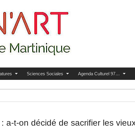
ratures
Sciences Sociales
Agenda Culturel 97…
 a-t-on décidé de sacrifier les vieu