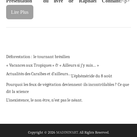
Présentation du livre de Raphaël Confiant:
<p>
Lire Plus
Déforestation : le tournant brésilien
« Vacances aux Tropiques » & « Ailleurs si j’y suis… »
Actualités des Caraïbes et d’ailleurs…
L’éphéméride du 8 août
Pourquoi les feux de végétation deviennent-ils incontrôlables ? Ce que
dit la science
L’inexistence, le non être, n’est pas le néant.
Copyright © 2026
MADININ'ART
. All Rights Reserved.