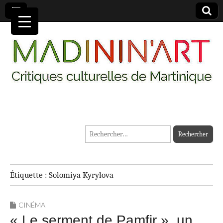
MADININ'ART
Rechercher :
Étiquette :
Solomiya Kyrylova
CINÉMA
« Le serment de Pamfir », un