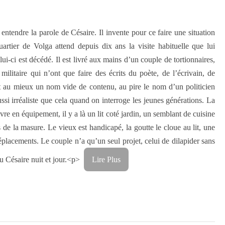
entendre la parole de Césaire. Il invente pour ce faire une situation
uartier de Volga attend depuis dix ans la visite habituelle que lui
ui-ci est décédé. Il est livré aux mains d’un couple de tortionnaires,
ilitaire qui n’ont que faire des écrits du poète, de l’écrivain, de
t au mieux un nom vide de contenu, au pire le nom d’un politicien
ssi irréaliste que cela quand on interroge les jeunes générations. La
vre en équipement, il y a là un lit coté jardin, un semblant de cuisine
 de la masure. Le vieux est handicapé, la goutte le cloue au lit, une
déplacements. Le couple n’a qu’un seul projet, celui de dilapider sans
u Césaire nuit et jour.<p>
Lire Plus