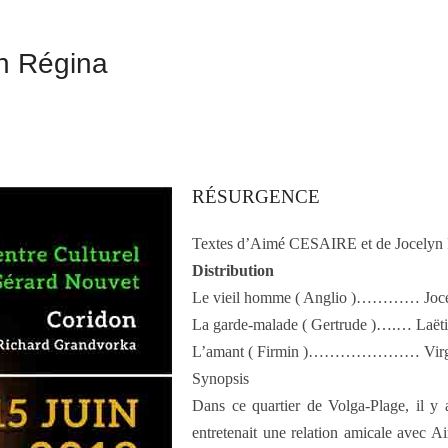
yn Régina
RÉSURGENCE
Textes d’Aimé CESAIRE et de Jocel
Distribution
Le vieil homme ( Anglio )………… Jo
La garde-malade ( Gertrude )….… La
L’amant ( Firmin )………………… Vir
Synopsis
Dans ce quartier de Volga-Plage, il y 
entretenait une relation amicale avec Ai