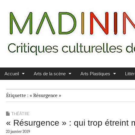
Main menu
Skip to content
MADININ'ART
Accueil
Arts de la scène
Arts Plastiques
Litté
Étiquette :
« Résurgence »
THÉÂTRE
« Résurgence » : qui trop étreint
23 janvier 2019