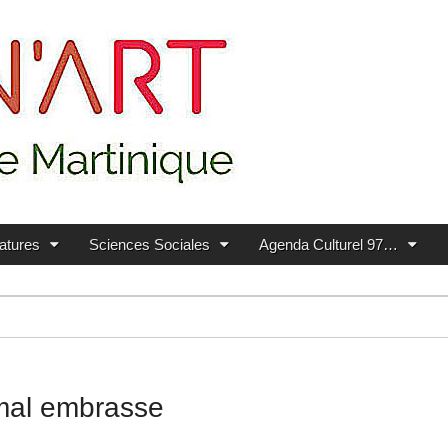
ratures
Sciences Sociales
Agenda Culturel 97…
 mal embrasse