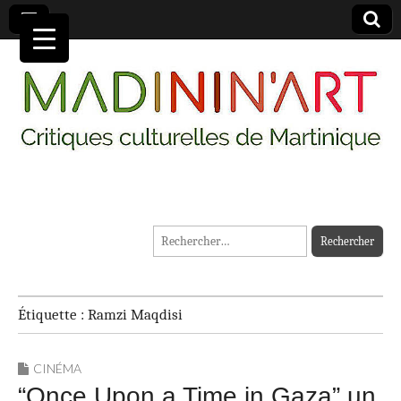
MADININ'ART
Rechercher :
Étiquette :
Ramzi Maqdisi
CINÉMA
“Once Upon a Time in Gaza” un