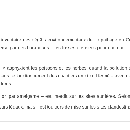
un inventaire des dégâts environnementaux de l’orpaillage en
versé par des baranques – les fosses creusées pour chercher l
s » asphyxient les poissons et les herbes, quand la pollution 
ix ans, le fonctionnement des chantiers en circuit fermé – avec
dères.
’or, par amalgame – est interdit sur les sites aurifères. Selo
lleurs légaux, mais il est toujours de mise sur les sites clandestin