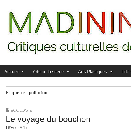
Main menu
Skip to content
MADININ'ART
Accueil
Arts de la scène
Arts Plastiques
Litté
Étiquette :
pollution
ECOLOGIE
Le voyage du bouchon
1 février 2015