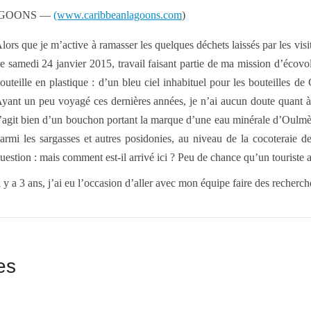
 LAGOONS —
(www.caribbeanlagoons.com
)
lors que je m’active à ramasser les quelques déchets laissés par les visi
e samedi 24 janvier 2015, travail faisant partie de ma mission d’écovo
outeille en plastique : d’un bleu ciel inhabituel pour les bouteilles de
yant un peu voyagé ces dernières années, je n’ai aucun doute quant à l
’agit bien d’un bouchon portant la marque d’une eau minérale d’Oulmès,
armi les sargasses et autres posidonies, au niveau de la cocoteraie d
uestion : mais comment est-il arrivé ici ? Peu de chance qu’un touriste 
l y a 3 ans, j’ai eu l’occasion d’aller avec mon équipe faire des reche
es