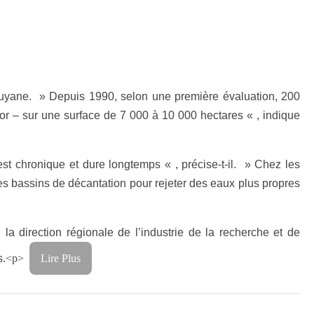
 Guyane. » Depuis 1990, selon une première évaluation, 200
’or – sur une surface de 7 000 à 10 000 hectares « , indique
est chronique et dure longtemps « , précise-t-il. » Chez les
 des bassins de décantation pour rejeter des eaux plus propres
n la direction régionale de l’industrie de la recherche et de
s.
<p>
Lire Plus