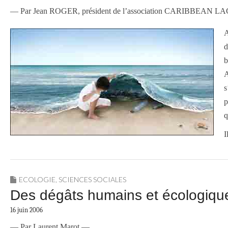
— Par Jean ROGER, président de l’association CARIBBEAN
A
d
b
A
s
p
q
I
ECOLOGIE
,
SCIENCES SOCIALES
Des dégâts humains et écologiqu
16 juin 2006
— Par Laurent Marot —