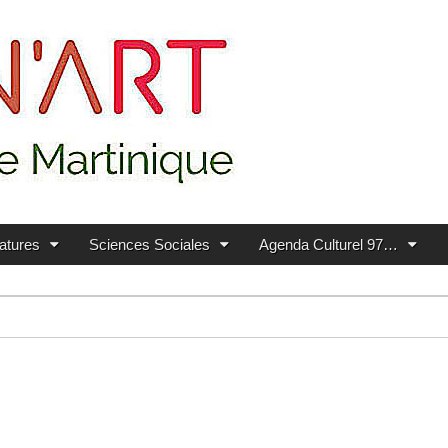
ratures
Sciences Sociales
Agenda Culturel 97…