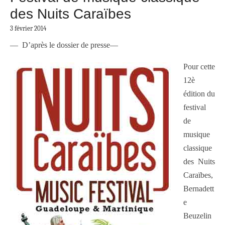
des Nuits Caraïbes
3 février 2014
— D’après le dossier de presse—
Pour cette
12è
édition du
festival
de
musique
classique
des Nuits
Caraïbes,
Bernadett
e
Beuzelin