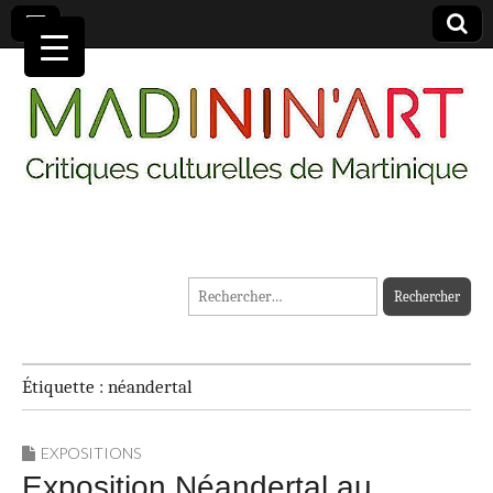
MADININ'ART
Rechercher :
Étiquette :
néandertal
EXPOSITIONS
Exposition Néandertal au