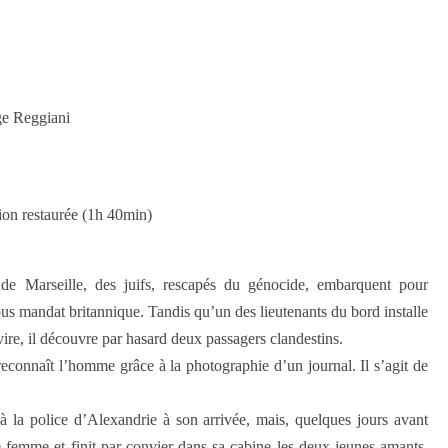
ge Reggiani
ion restaurée (1h 40min)
 de Marseille, des juifs, rescapés du génocide, embarquent pour
ous mandat britannique. Tandis qu’un des lieutenants du bord installe
ire, il découvre par hasard deux passagers clandestins.
reconnaît l’homme grâce à la photographie d’un journal. Il s’agit de
 à la police d’Alexandrie à son arrivée, mais, quelques jours avant
eune femme et finit par convier dans sa cabine les deux jeunes amants.