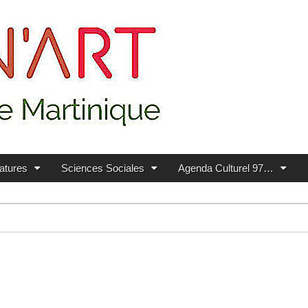
ratures
Sciences Sociales
Agenda Culturel 97…