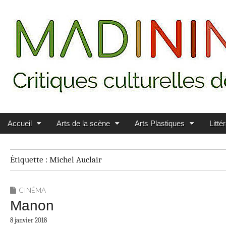
Main menu
Skip to content
MADININ'ART
Accueil
Arts de la scène
Arts Plastiques
Litté
Étiquette :
Michel Auclair
CINÉMA
Manon
8 janvier 2018