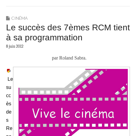
CINÉMA
Le succès des 7èmes RCM tient
à sa programmation
8 juin 2012
par Roland Sabra.
Le
su
cc
ès
de
s
Re