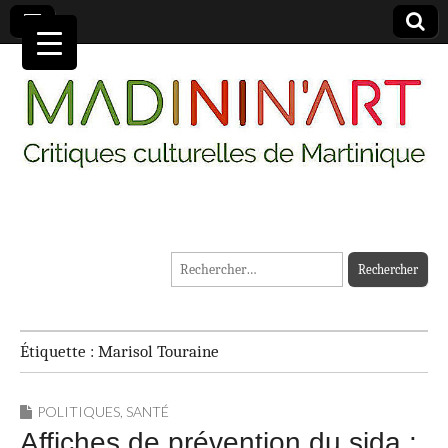
MADININ'ART
Rechercher :
Étiquette :
Marisol Touraine
POLITIQUES
,
SANTÉ
Affiches de prévention du sida :