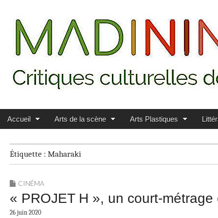
Main menu
Skip to content
MADININ'ART
Accueil
Arts de la scène
Arts Plastiques
Litté
Étiquette :
Maharaki
CINÉMA
« PROJET H », un court-métra
26 juin 2020