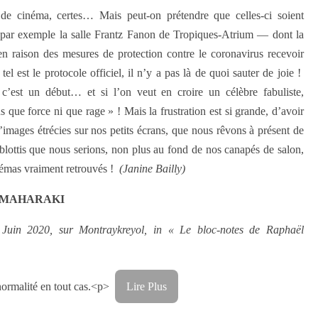
de cinéma, certes… Mais peut-on prétendre que celles-ci soient
par exemple la salle Frantz Fanon de Tropiques-Atrium — dont la
en raison des mesures de protection contre le coronavirus recevoir
el est le protocole officiel, il n’y a pas là de quoi sauter de joie !
c’est un début… et si l’on veut en croire un célèbre fabuliste,
 que force ni que rage » ! Mais la frustration est si grande, d’avoir
images étrécies sur nos petits écrans, que nous rêvons à présent de
 blottis que nous serions, non plus au fond de nos canapés de salon,
némas vraiment retrouvés !
(Janine Bailly)
 de MAHARAKI
 Juin 2020, sur Montraykreyol, in
« Le bloc-notes de Raphaël
 normalité en tout cas.<p>
Lire Plus