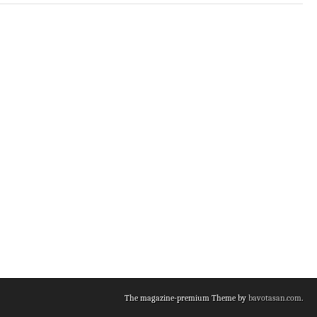
The magazine-premium Theme by
bavotasan.com
.