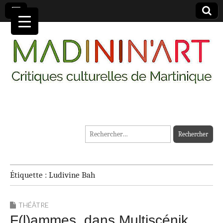
MADININ'ART
Rechercher :
Étiquette :
Ludivine Bah
THÉÂTRE
F(l)ammes, dans Multiscénik