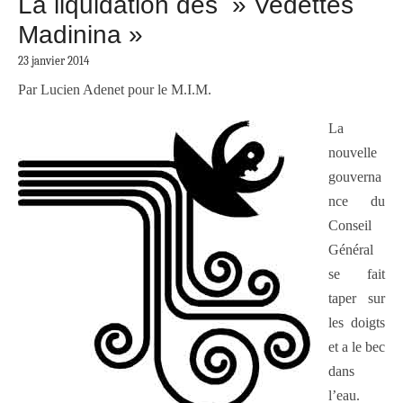
La liquidation des » Vedettes
Madinina »
23 janvier 2014
Par Lucien Adenet pour le M.I.M.
La
nouvelle
gouverna
nce du
Conseil
Général
se fait
taper sur
les doigts
et a le bec
dans
l’eau.