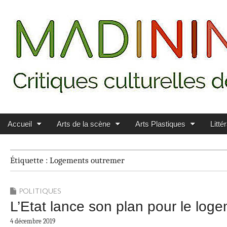
Main menu
Skip to content
MADININ'ART
Accueil
Arts de la scène
Arts Plastiques
Litté
Étiquette :
Logements outremer
POLITIQUES
L’Etat lance son plan pour le log
4 décembre 2019