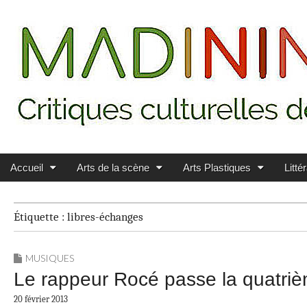
Main menu
Skip to content
MADININ'ART
Accueil
Arts de la scène
Arts Plastiques
Litté
Étiquette :
libres-échanges
MUSIQUES
Le rappeur Rocé passe la quatriè
20 février 2013