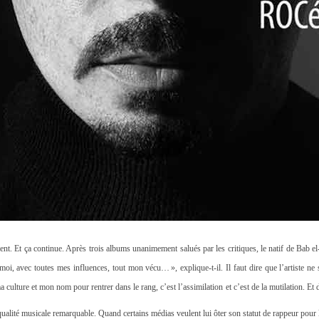
alent. Et ça continue. Après trois albums unanimement salués par les critiques, le natif de Bab
oi, avec toutes mes influences, tout mon vécu… », explique-t-il. Il faut dire que l’artiste ne 
ma culture et mon nom pour rentrer dans le rang, c’est l’assimilation et c’est de la mutilation. Et 
 qualité musicale remarquable. Quand certains médias veulent lui ôter son statut de rappeur pour 