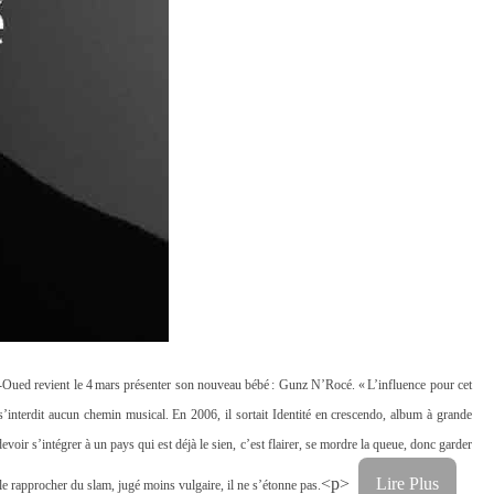
 el-Oued revient le 4 mars présenter son nouveau bébé : Gunz N’Rocé. « L’influence pour cet
s’interdit aucun chemin musical. En 2006, il sortait Identité en crescendo, album à grande
devoir s’intégrer à un pays qui est déjà le sien, c’est flairer, se mordre la queue, donc garder
<p>
Lire Plus
le rapprocher du slam, jugé moins vulgaire, il ne s’étonne pas.