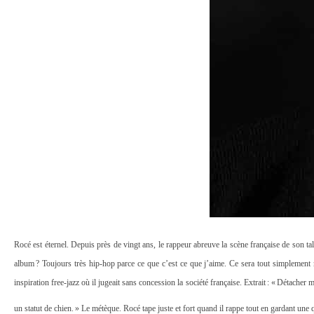
Rocé est éternel. Depuis près de vingt ans, le rappeur abreuve la scène française de son t
album ? Toujours très hip-hop parce ce que c’est ce que j’aime. Ce sera tout simplement m
inspiration free-jazz où il jugeait sans concession la société française. Extrait : « Détacher 
un statut de chien. » Le métèque. Rocé tape juste et fort quand il rappe tout en gardant une