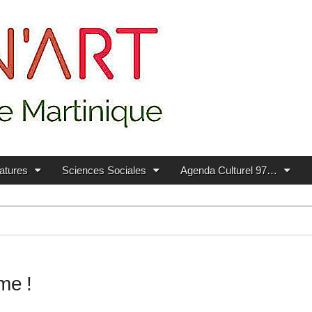
ratures
Sciences Sociales
Agenda Culturel 97…
me !