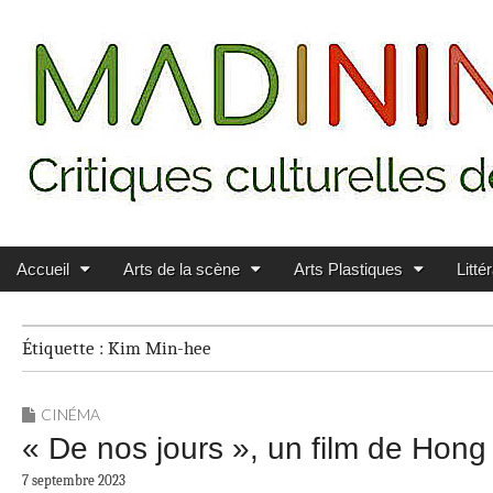
Main menu
Skip to content
MADININ'ART
Accueil
Arts de la scène
Arts Plastiques
Litté
Étiquette :
Kim Min-hee
CINÉMA
« De nos jours », un film de Hon
7 septembre 2023