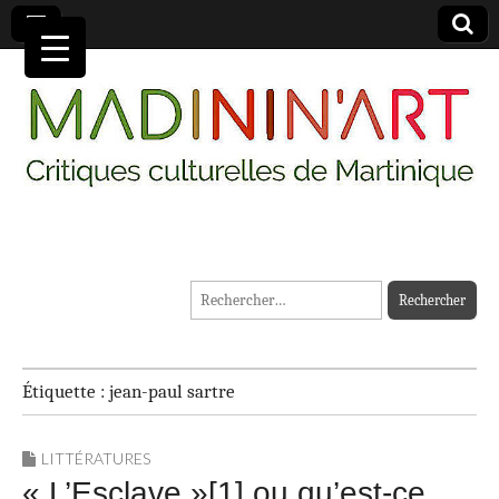
MADININ'ART
Rechercher :
Étiquette :
jean-paul sartre
LITTÉRATURES
« L’Esclave »[1] ou qu’est-ce