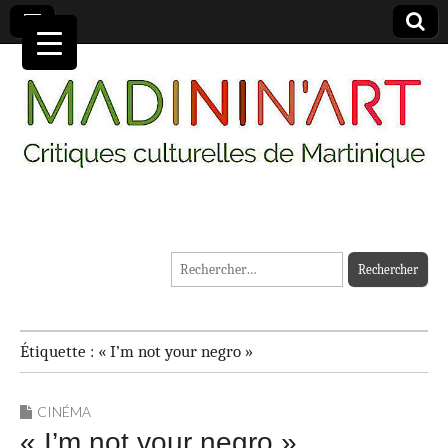
MADININ'ART
Rechercher :
Étiquette :
« I’m not your negro »
CINÉMA
« I’m not your negro »,