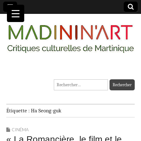
MADININ'ART
Rechercher :
Étiquette :
Ha Seong-guk
CINÉMA
« La Romancière, le film et le