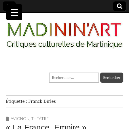
MADININ'ART
Rechercher :
Étiquette :
Franck Dirles
AVIGNON
,
THÉÂTRE
« La France, Empire »,