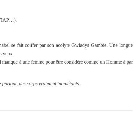
me FIAP…).
nnabel se fait coiffer par son acolyte Gwladys Gambie. Une longue
es yeux.
qu’il manque à une femme pour être considéré comme un Homme à par
e partout, des corps vraiment inquiétants
.