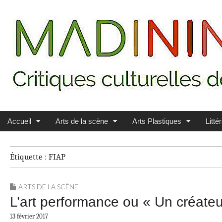
Main menu
Skip to content
MADININ'ART
Accueil
Arts de la scène
Arts Plastiques
Litté
Étiquette :
FIAP
ARTS DE LA SCÈNE
L’art performance ou « Un créateur
13 février 2017