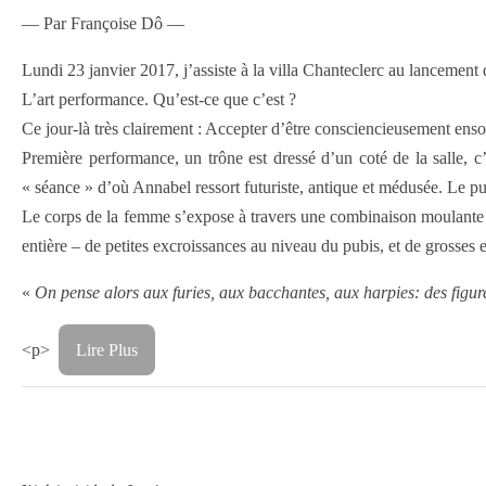
— Par Françoise Dô —
Lundi 23 janvier 2017, j’assiste à la villa Chanteclerc au lanceme
L’art performance. Qu’est-ce que c’est ?
Ce jour-là très clairement : Accepter d’être consciencieusement enso
Première performance, un trône est dressé d’un coté de la salle,
« séance » d’où Annabel ressort futuriste, antique et médusée. Le pub
Le corps de la femme s’expose à travers une combinaison moulante
entière – de petites excroissances au niveau du pubis, et de grosses e
«
On pense alors aux furies, aux bacchantes, aux harpies: des figure
<p>
Lire Plus