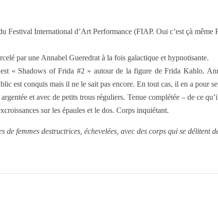
nt du Festival International d’Art Performance (FIAP. Oui c’est çà mê
rcelé par une Annabel Gueredrat à la fois galactique et hypnotisante.
 c’est « Shadows of Frida #2 » autour de la figure de Frida Kahlo. A
lic est conquis mais il ne le sait pas encore. En tout cas, il en a pour s
 argentée et avec de petits trous réguliers. Tenue complétée – de ce 
xcroissances sur les épaules et le dos. Corps inquiétant.
s de femmes destructrices, échevelées, avec des corps qui se délitent d