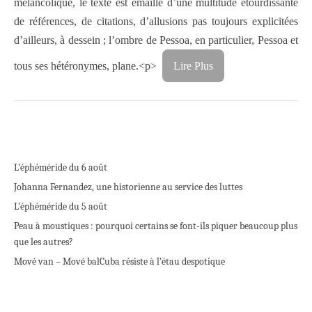
mélancolique, le texte est émaillé d’une multitude étourdissante
de références, de citations, d’allusions pas toujours explicitées
d’ailleurs, à dessein ; l’ombre de Pessoa, en particulier, Pessoa et
tous ses hétéronymes, plane.<p>
Lire Plus
L’éphéméride du 6 août
Johanna Fernandez, une historienne au service des luttes
L’éphéméride du 5 août
Peau à moustiques : pourquoi certains se font-ils piquer beaucoup plus
que les autres?
Mové van – Mové bal
Cuba résiste à l’étau despotique