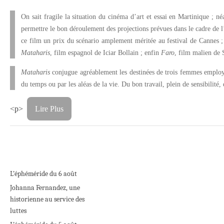
On sait fragile la situation du cinéma d’art et essai en Martinique ; n
permettre le bon déroulement des projections prévues dans le cadre de 
ce film un prix du scénario amplement méritée au festival de Cannes 
Mataharis
, film espagnol de Iciar Bollain ; enfin
Faro
, film malien de 
Mataharis
conjugue agréablement les destinées de trois femmes employé
du temps ou par les aléas de la vie. Du bon travail, plein de sensibilité,
<p>
Lire Plus
L’éphéméride du 6 août
Johanna Fernandez, une
historienne au service des
luttes