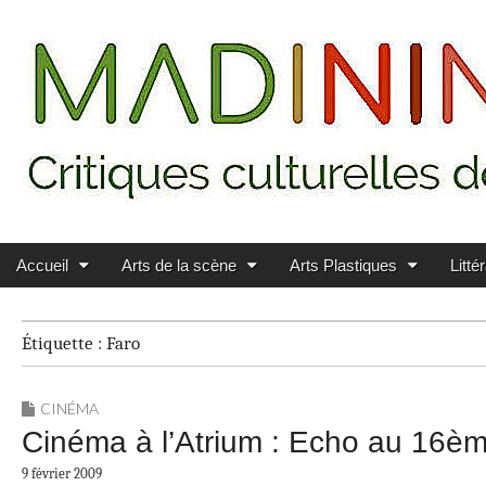
Main menu
Skip to content
MADININ'ART
Accueil
Arts de la scène
Arts Plastiques
Litté
Étiquette :
Faro
CINÉMA
Cinéma à l’Atrium : Echo au 16è
9 février 2009