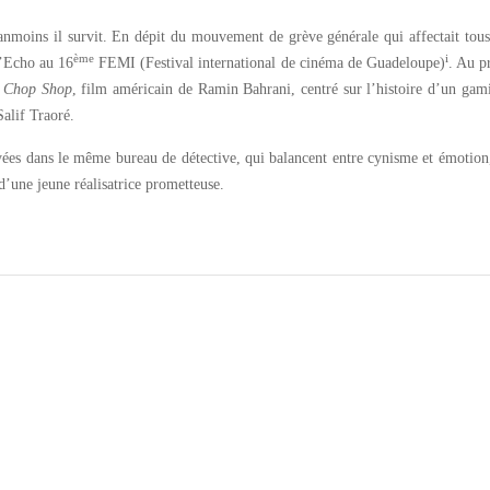
éanmoins il survit. En dépit du mouvement de grève générale qui affectait tous
ème
i
l’Echo au 16
FEMI (Festival international de cinéma de Guadeloupe)
. Au 
;
Chop Shop
, film américain de Ramin Bahrani, centré sur l’histoire d’un ga
Salif Traoré.
es dans le même bureau de détective, qui balancent entre cynisme et émotion,
 d’une jeune réalisatrice prometteuse.