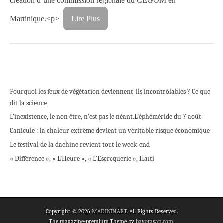
création d’une commission régionale du CÉGOM en
Martinique.<p>
Lire Plus
Pourquoi les feux de végétation deviennent-ils incontrôlables ? Ce que
dit la science
L’inexistence, le non être, n’est pas le néant.
L’éphéméride du 7 août
Canicule : la chaleur extrême devient un véritable risque économique
Le festival de la dachine revient tout le week-end
« Différence », « L’Heure », « L’Escroquerie », Haïti
Copyright © 2026
MADININ'ART
. All Rights Reserved.
The magazine-premium Theme by
bavotasan.com
.