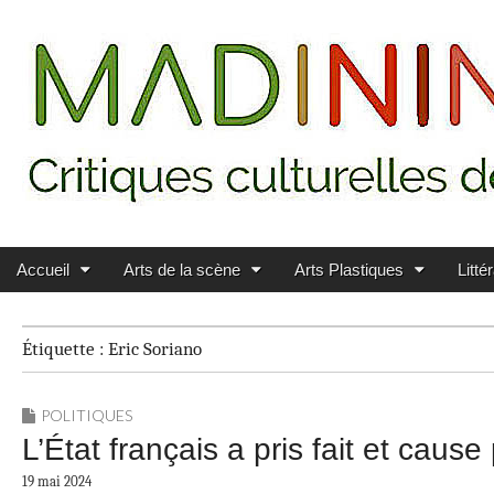
Main menu
Skip to content
MADININ'ART
Accueil
Arts de la scène
Arts Plastiques
Litté
Étiquette :
Eric Soriano
POLITIQUES
L’État français a pris fait et caus
19 mai 2024