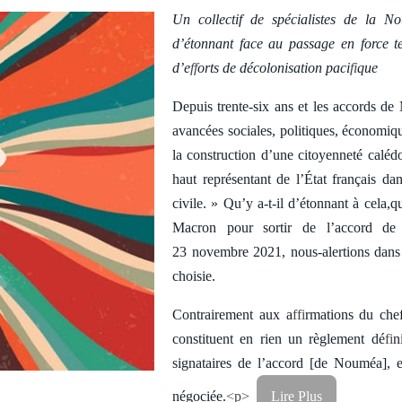
Un collectif de spécialistes de la N
d’étonnant face au passage en force t
d’e
ff
orts de décolonisation paci
fi
que
Depuis trente-six ans et les accords de
avancées sociales, politiques, économiqu
la construction d’une citoyenneté calédo
haut représentant de l’État français da
civile. » Qu’y a-t-il d’étonnant à cela
Macron pour sortir de l’accord de
23 novembre 2021, nous-alertions dans
choisie.
Contrairement aux a
ffi
rmations du che
constituent en rien un règlement dé
fi
n
signataires de l’accord [de Nouméa], e
négociée.
<p>
Lire Plus