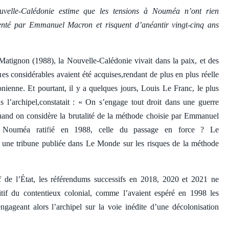
ouvelle-Calédonie estime que les tensions à Nouméa n’ont rien
enté par Emmanuel Macron et risquent d’anéantir vingt-cinq ans
 Matignon (1988), la Nouvelle-Calédonie vivait dans la paix, et des
es considérables avaient été acquises,rendant de plus en plus réelle
nienne. Et pourtant, il y a quelques jours, Louis Le Franc, le plus
ns l’archipel,constatait : « On s’engage tout droit dans une guerre
,quand on considère la brutalité de la méthode choisie par Emmanuel
 Nouméa rati
fi
é en 1988, celle du passage en force ? Le
 une tribune publiée dans Le Monde sur les risques de la méthode
f de l’État, les référendums successifs en 2018, 2020 et 2021 ne
itif du contentieux colonial, comme l’avaient espéré en 1998 les
ngageant alors l’archipel sur la voie inédite d’une décolonisation