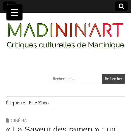
MADININ'ART
Rechercher :
Étiquette :
Eric Khoo
CINÉMA
« La Saveur des ramen » : un