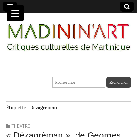
MADININ'ART
Rechercher :
Étiquette :
Dézagréman
THÉÂTRE
« Dézagréman », de Georges