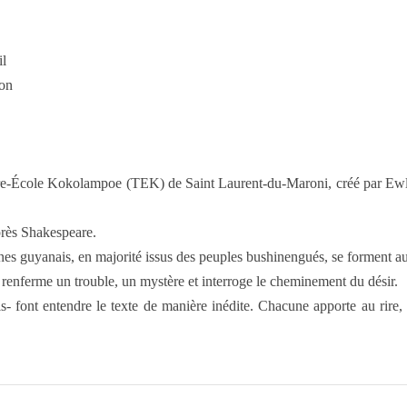
il
zon
re-École Kokolampoe (TEK) de Saint Laurent-du-Maroni, créé par Ewlyne
près Shakespeare.
es guyanais, en majorité issus des peuples bushinengués, se forment aux
 renferme un trouble, un mystère et interroge le cheminement du désir.
 font entendre le texte de manière inédite. Chacune apporte au rire,