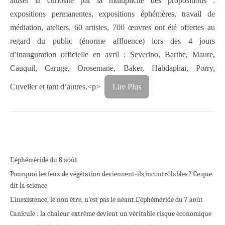
attiser la curiosité par la multiplicité des propositions :
expositions permanentes, expositions éphémères, travail de
médiation, ateliers. 60 artistes, 700 œuvres ont été offertes au
regard du public (énorme affluence) lors des 4 jours
d’inauguration officielle en avril : Severino, Barthe, Maure,
Cauquil, Caruge, Orosemane, Baker, Habdaphai, Porry,
Cuvelier et tant d’autres.
<p>
Lire Plus
L’éphéméride du 8 août
Pourquoi les feux de végétation deviennent-ils incontrôlables ? Ce que
dit la science
L’inexistence, le non être, n’est pas le néant.
L’éphéméride du 7 août
Canicule : la chaleur extrême devient un véritable risque économique