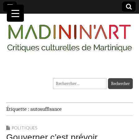
MADININ'ART
Rechercher :
Étiquette :
autosuffisance
POLITIQUES
Gouverner c’est prévoir