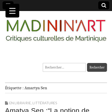
MADININ'ART
Rechercher :
Étiquette :
Amartya Sen
EN LIBRAIRIE
,
LITTÉRATURES
Amatya Sen :“La notion de