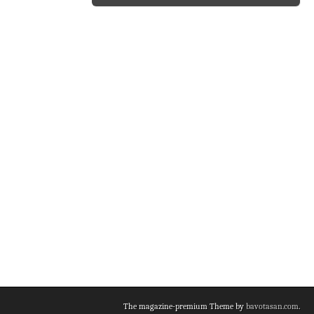
The magazine-premium Theme by
bavotasan.com
.