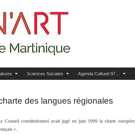
ratures
Sciences Sociales
Agenda Culturel 97…
 charte des langues régionales
e Conseil constitutionnel avait jugé en juin 1999 la charte europée
rançais ».