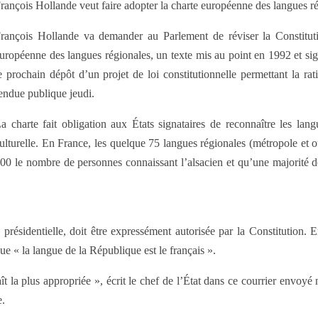
rançois Hollande veut faire adopter la charte européenne des langues ré
rançois Hollande va demander au Parlement de réviser la Constitutio
uropéenne des langues régionales, un texte mis au point en 1992 et si
e prochain dépôt d’un projet de loi constitutionnelle permettant la rati
endue publique jeudi.
a charte fait obligation aux États signataires de reconnaître les lang
ulturelle. En France, les quelque 75 langues régionales (métropole et
00 le nombre de personnes connaissant l’alsacien et qu’une majorité d
résidentielle, doit être expressément autorisée par la Constitution. En
 que « la langue de la République est le français ».
aît la plus appropriée », écrit le chef de l’État dans ce courrier env
e.