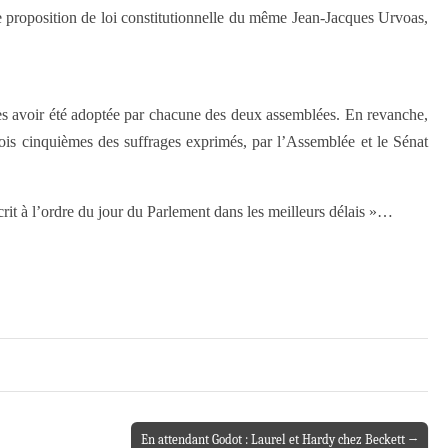
une proposition de loi constitutionnelle du même Jean-Jacques Urvoas,
près avoir été adoptée par chacune des deux assemblées. En revanche,
trois cinquièmes des suffrages exprimés, par l’Assemblée et le Sénat
scrit à l’ordre du jour du Parlement dans les meilleurs délais »…
En attendant Godot : Laurel et Hardy chez Beckett →