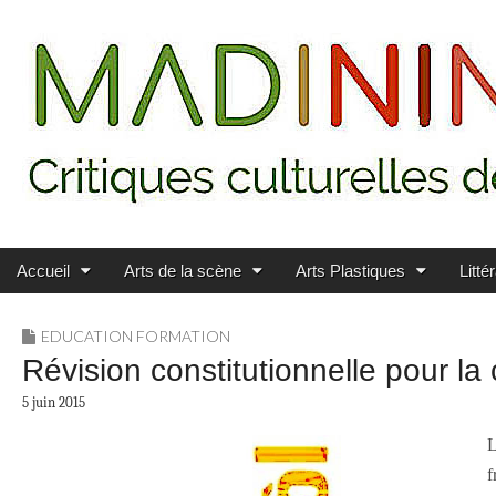
Main menu
Skip to content
MADININ'ART
Accueil
Arts de la scène
Arts Plastiques
Litté
EDUCATION FORMATION
Révision constitutionnelle pour la
5 juin 2015
L
f