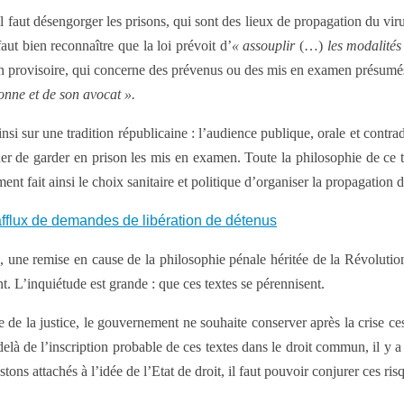
 faut désengorger les prisons, qui sont des lieux de propagation du virus.
aut bien reconnaître que la loi prévoit d’
« assouplir
(…)
les modalités 
ion provisoire, qui concerne des prévenus ou des mis en examen présumés 
sonne et de son avocat ».
i sur une tradition républicaine : l’audience publique, orale et contradict
der de garder en prison les mis en examen. Toute la philosophie de ce t
ent fait ainsi le choix sanitaire et politique d’organiser la propagation
 afflux de demandes de libération de détenus
, une remise en cause de la philosophie pénale héritée de la Révolution
. L’inquiétude est grande : que ces textes se pérennisent.
e de la justice, le gouvernement ne souhaite conserver après la crise ces
delà de l’inscription probable de ces textes dans le droit commun, il y a
s attachés à l’idée de l’Etat de droit, il faut pouvoir conjurer ces risq