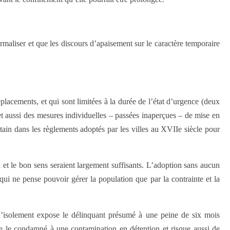
rmaliser et que les discours d’apaisement sur le caractère temporaire
éplacements, et qui sont limitées à la durée de l’état d’urgence (deux
et aussi des mesures individuelles – passées inaperçues – de mise en
ain dans les règlements adoptés par les villes au XVIIe siècle pour
l et le bon sens seraient largement suffisants. L’adoption sans aucun
qui ne pense pouvoir gérer la population que par la contrainte et la
 d’isolement expose le délinquant présumé à une peine de six mois
se le condamné à une contamination en détention et risque aussi de