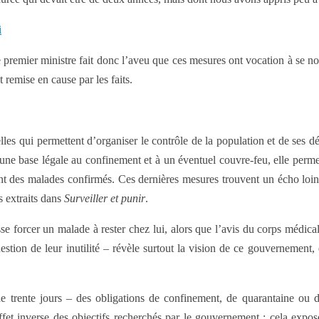
i
e premier ministre fait donc l’aveu que ces mesures ont vocation à se no
remise en cause par les faits.
lles qui permettent d’organiser le contrôle de la population et de ses d
ne une base légale au confinement et à un éventuel couvre-feu, elle perm
nt des malades confirmés. Ces dernières mesures trouvent un écho loint
s extraits dans
Surveiller et punir
.
se forcer un malade à rester chez lui, alors que l’avis du corps médica
estion de leur inutilité – révèle surtout la vision de ce gouvernement, 
s de trente jours – des obligations de confinement, de quarantaine ou
fet inverse des objectifs recherchés par le gouvernement : cela expo