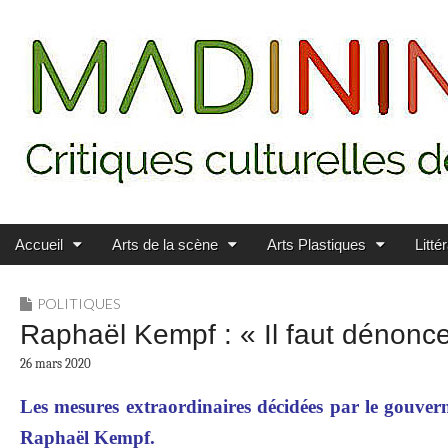
Main menu
Skip to content
MADININ'ART
Accueil
Arts de la scène
Arts Plastiques
Litté
POLITIQUES
Raphaël Kempf : « Il faut dénoncer 
26 mars 2020
Les mesures extraordinaires décidées par le gouvern
Raphaël Kempf.