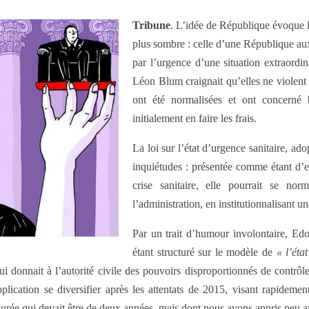
Tribune
. L’idée de République évoque les
plus sombre : celle d’une République aux
par l’urgence d’une situation extraordin
Léon Blum craignait qu’elles ne violent l
ont été normalisées et ont concerné b
initialement en faire les frais.
La loi sur l’état d’urgence sanitaire, a
inquiétudes : présentée comme étant d’ex
crise sanitaire, elle pourrait se n
l’administration, en institutionnalisant un
Par un trait d’humour involontaire, Ed
étant structuré sur le modèle de
« l’éta
ui donnait à l’autorité civile des pouvoirs disproportionnés de contrôl
pplication se diversifier après les attentats de 2015, visant rapidemen
durée qui devait être de deux années, mais dont nous avons appris peu av