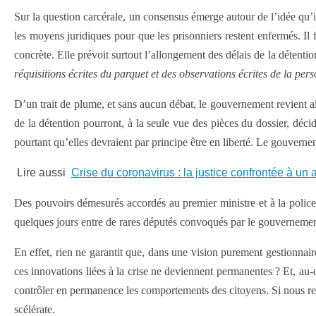
Sur la question carcérale, un consensus émerge autour de l’idée qu’il
les moyens juridiques pour que les prisonniers restent enfermés. Il f
concrète. Elle prévoit surtout l’allongement des délais de la détent
réquisitions écrites du parquet et des observations écrites de la per
D’un trait de plume, et sans aucun débat, le gouvernement revient ains
de la détention pourront, à la seule vue des pièces du dossier, déci
pourtant qu’elles devraient par principe être en liberté. Le gouvernem
Lire aussi
Crise du coronavirus : la justice confrontée à un
Des pouvoirs démesurés accordés au premier ministre et à la police
quelques jours entre de rares députés convoqués par le gouvernement
En effet, rien ne garantit que, dans une vision purement gestionnair
ces innovations liées à la crise ne deviennent permanentes ? Et, au-
contrôler en permanence les comportements des citoyens. Si nous reston
scélérate.