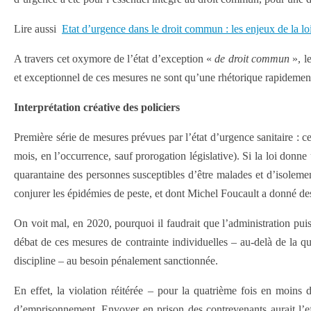
Lire aussi
Etat d’urgence dans le droit commun : les enjeux de la lo
A travers cet oxymore de l’état d’exception «
de droit commun
», l
et exceptionnel de ces mesures ne sont qu’une rhétorique rapidement 
Interprétation créative des policiers
Première série de mesures prévues par l’état d’urgence sanitaire : ce
mois, en l’occurrence, sauf prorogation législative). Si la loi don
quarantaine des personnes susceptibles d’être malades et d’isoleme
conjurer les épidémies de peste, et dont Michel Foucault a donné de
On voit mal, en 2020, pourquoi il faudrait que l’administration puis
débat de ces mesures de contrainte individuelles – au-delà de la qu
discipline – au besoin pénalement sanctionnée.
En effet, la violation réitérée – pour la quatrième fois en moin
d’emprisonnement. Envoyer en prison des contrevenants aurait l’ef