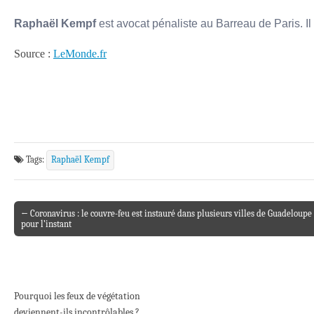
Raphaël Kempf
est avocat pénaliste au Barreau de Paris. Il
Source :
LeMonde.fr
Tags:
Raphaël Kempf
← Coronavirus : le couvre-feu est instauré dans plusieurs villes de Guadeloup
Post navigation
pour l’instant
Pourquoi les feux de végétation
deviennent-ils incontrôlables ?