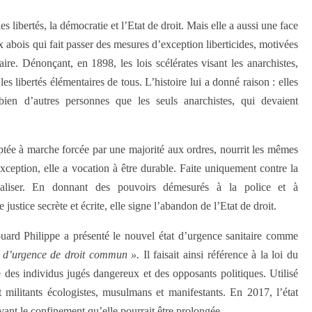
 libertés, la démocratie et l’Etat de droit. Mais elle a aussi une face
 abois qui fait passer des mesures d’exception liberticides, motivées
aire. Dénonçant, en 1898, les lois scélérates visant les anarchistes,
es libertés élémentaires de tous. L’histoire lui a donné raison : elles
ien d’autres personnes que les seuls anarchistes, qui devaient
doptée à marche forcée par une majorité aux ordres, nourrit les mêmes
ception, elle a vocation à être durable. Faite uniquement contre la
ormaliser. En donnant des pouvoirs démesurés à la police et à
e justice secrète et écrite, elle signe l’abandon de l’Etat de droit.
ouard Philippe a présenté le nouvel état d’urgence sanitaire comme
t d’urgence de droit commun ».
Il faisait ainsi référence à la loi du
e des individus jugés dangereux et des opposants politiques. Utilisé
t militants écologistes, musulmans et manifestants. En 2017, l’état
ant le confinement qu’elle pourrait être prolongée.