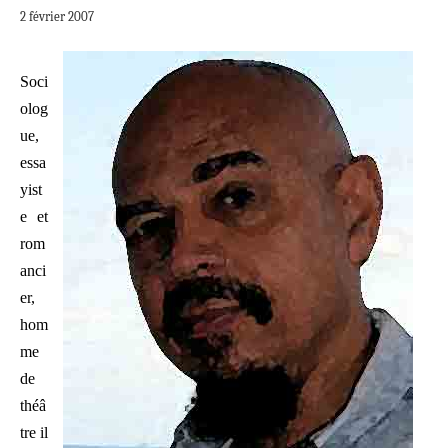
2 février 2007
Soci
olog
ue,
essa
yist
e et
rom
anci
er,
hom
me
de
théâ
tre il