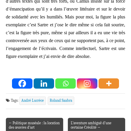
d’autres textes qui sont très forts, où Camus insiste sur la force
d’émancipation qu’il y a dans l’œuvre littéraire et sur le devoir
de solidarité avec les humiliés. Mais pour moi, la figure la plus
exemplaire c’est Sartre et j’ose le dire même si cela fait sourire,
c’est la figure très pure, même si par ailleurs il a eu une vie très
controversée aux yeux de ceux qui ne supportent pas, à ce point,
l’engagement de l’écrivain. Comme intellectuel, Sartre est une
figure exemplaire et j’ai envie de dire absolue.
Tags:
André Lucrèce
Roland Saabra
← Politique muséale : la location
L’aventure ambiguë d’une
Post navigation
des œuvres d’art
certaine Créolité →