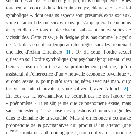
sociale des analystes comme groupe), mais conceptuelles. Elles
touchent au concept du « déterminisme psychique », ou de « loi
symbolique », dont certains aspects sont présumés extra-sociaux,
voire en amont de tout
socius
, mais qui s’appliquerait néanmoins
au quotidien de tous et de chacun, subissant toutes sortes de
vicissitudes. Cette crise, je la désigne plus bas comme le
mythe
de l’affaiblissement contemporain des règles sociales, reprenant
une idée d’Alain Ehrenberg
[1]
. Or, du coup, l’ordre sexuel
qu’est en soi l’ordre symbolique (car psychanalytiquement, c’est
bien sa raison d’être) serait si profondément perturbé, qu’on
assisterait à l’émergence d’un « nouvelle économie psychique »,
et donc sexuelle, pour plutôt s’en inquiéter, avec Melman, ou y
trouver un intérêt novateur, voire subversif, avec Allouch
[2]
.
En tous cas, la psychanalyse ne pourrait pas ne pas ignorer ce
« phénomène ». Bien sûr, je nie que ce phénomène existe, mais
sans contester qu’il se pose des questions cliniques originales
dans le domaine de la sexualité. Mais si on renonce à cet usage
prophétique de la psychanalyse qui produit là un artefact (une
ième
n
« mutation anthropologique », comme il y a eu « mort de