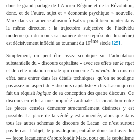
dans le grand partage de l’Ancien Régime et de la Révolution,
donc, et de l’autre, sujet et « économie psychique » nouvelle.
Marx dans sa fameuse allusion à Balzac paraît bien pointer dans
la même direction : la trajectoire subjective de l’individu
moderne (ou du moins sa manière de se représenter lui-même)
ème
est décisivement infléchi au tournant du 19
siècle
[25]
.
Simplement, on peut être assez sceptique sur l’articulation
substantielle du « discours capitaliste » avec ses effets sur
le sujet
et de cette mutation sociale qui concerne
l’individu
. Je crois en
effet, sans entrer dans les détails techniques, qu’on ne souligne
pas assez un aspect du « discours capitaliste » chez Lacan qui en
fait un réquisit
logique
de sa conception des quatre discours. Ce
discours en effet a une propriété cardinale : la circulation entre
les places censées demeurer structurellement distinctes y est
possible. La place de la vérité y est alimentée, alors que dans
tous les autres schémas de discours de Lacan, ce n’est surtout
pas le cas. L’objet, le plus-de-jouir, entraîne donc tout avec lui
— façon lacanienne d’approfondir Marx, pour qui le capitalisme