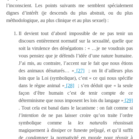
l’inconscient. Les points suivants me semblent spécialement
dignes d’intérêt (je descends du plus abstrait, ou du plus
méthodologique, au plus clinique et au plus sexuel) :
Il devient tout d’abord impossible de ne pas tenir un
discours entièrement normatif sur la sexualité, quelle que
soit la virulence des dénégations : « …je ne voudrais pas
vous pensiez que je défends l’idée d’une nature humaine.
J’ai mis, au contraire, l’accent sur le fait que nous étions
des animaux dénaturés… »
[27]
; on lit d’ailleurs plus
loin que la Loi (symbolique), c’est « ce qui nous spécifie
dans le règne animal »
[28]
; s’en déduit que « la seule
façon d’être humain c’est de tenir compte de ce
déterminisme que nous imposent les lois du langage »
[29]
. Tout cela est banal dans le lacanisme : on fait comme si
l’intention
de ne pas laisser croire qu’on traite l’ordre
symbolique comme la
lex
naturalis
réussissait
magiquement à dissiper ce funeste préjugé, et qu’il suffit
de
condamner
la normativité en morale pour réussir à