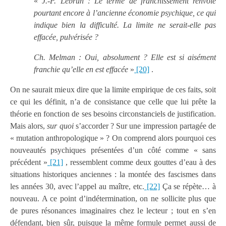
«
J.-P. Lebrun : Le terme de franchissement renvoie
pourtant encore à l’ancienne économie psychique, ce qui
indique bien la difficulté. La limite ne serait-elle pas
effacée, pulvérisée ?
Ch. Melman : Oui, absolument ? Elle est si aisément
franchie qu’elle en est effacée
»
[20]
.
On ne saurait mieux dire que la limite empirique de ces faits, soit
ce qui les définit, n’a de consistance que celle que lui prête la
théorie en fonction de ses besoins circonstanciels de justification.
Mais alors,
sur quoi
s’accorder ? Sur une impression partagée de
« mutation anthropologique » ? On comprend alors pourquoi ces
nouveautés psychiques présentées d’un côté comme « sans
précédent »
[21]
, ressemblent comme deux gouttes d’eau à des
situations historiques anciennes : la montée des fascismes dans
les années 30, avec l’appel au maître, etc.
[22]
Ça se répète… à
nouveau. A ce point d’indétermination, on ne sollicite plus que
de pures résonances imaginaires chez le lecteur ; tout en s’en
défendant, bien sûr, puisque la même formule permet aussi de