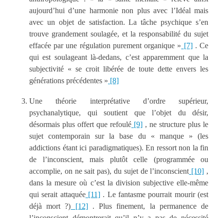
aujourd’hui d’une harmonie non plus avec l’Idéal mais
avec un objet de satisfaction. La tâche psychique s’en
trouve grandement soulagée, et la responsabilité du sujet
effacée par une régulation purement organique »
[7]
. Ce
qui est soulageant là-dedans, c’est apparemment que la
subjectivité « se croit libérée de toute dette envers les
générations précédentes »
[8]
Une théorie interprétative d’ordre supérieur,
psychanalytique, qui soutient que l’objet du désir,
désormais plus offert que refoulé
[9]
, ne structure plus le
sujet contemporain sur la base du « manque » (les
addictions étant ici paradigmatiques). En ressort non la fin
de l’inconscient, mais plutôt celle (programmée ou
accomplie, on ne sait pas), du sujet de l’inconscient
[10]
,
dans la mesure où c’est la division subjective elle-même
qui serait attaquée
[11]
. Le fantasme pourrait mourir (est
déjà mort ?)
[12]
. Plus finement, la permanence de
l’inconscient démontrerait qu’il n’y a pas de nécessité