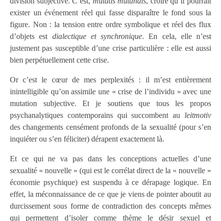
division subjective. C’est,
mutatis mutandis
, croire qu’il pourrait
exister un événement réel qui fasse disparaître le fond sous la
figure. Non : la tension entre ordre symbolique et réel des flux
d’objets est
dialectique et synchronique
. En cela, elle n’est
justement pas susceptible d’une crise particulière : elle est aussi
bien perpétuellement cette crise.
Or c’est le cœur de mes perplexités : il m’est entièrement
inintelligible qu’on assimile une « crise de l’individu » avec une
mutation subjective. Et je soutiens que tous les propos
psychanalytiques contemporains qui succombent au
leitmotiv
des changements censément profonds de la sexualité (pour s’en
inquiéter ou s’en féliciter) dérapent exactement là.
Et ce qui ne va pas dans les conceptions actuelles d’une
sexualité « nouvelle » (qui est le corrélat direct de la « nouvelle »
économie psychique) est suspendu à ce dérapage logique. En
effet, la méconnaissance de ce que je viens de pointer aboutit au
durcissement sous forme de contradiction des concepts mêmes
qui permettent d’isoler comme thème le désir sexuel et