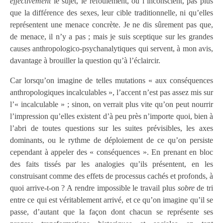
effectivement
le sujet, le refoulement, ou l’inconscient, pas plus
que la différence des sexes, leur cible traditionnelle, ni qu’elles
représentent une menace concrète. Je ne dis sûrement pas que,
de menace, il n’y a pas ; mais je suis sceptique sur les grandes
causes anthropologico-psychanalytiques qui servent, à mon avis,
davantage à brouiller la question qu’à l’éclaircir.
Car lorsqu’on imagine de telles mutations « aux conséquences
anthropologiques incalculables », l’accent n’est pas assez mis sur
l’« incalculable » ; sinon, on verrait plus vite qu’on peut nourrir
l’impression qu’elles existent d’à peu près n’importe quoi, bien à
l’abri de toutes questions sur les suites prévisibles, les axes
dominants, ou le rythme de déploiement de ce qu’on persiste
cependant à appeler des « conséquences ». En prenant en bloc
des faits tissés par les analogies qu’ils présentent, en les
construisant comme des effets de processus cachés et profonds, à
quoi arrive-t-on ? A rendre impossible le travail plus
sobre
de tri
entre ce qui est véritablement arrivé, et ce qu’on imagine qu’il se
passe, d’autant que la façon dont chacun se représente ses