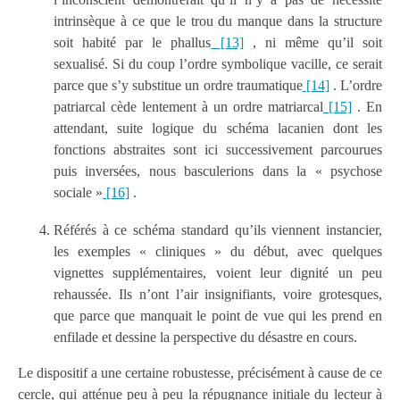
intrinsèque à ce que le trou du manque dans la structure
soit habité par le phallus
[13]
, ni même qu’il soit
sexualisé. Si du coup l’ordre symbolique vacille, ce serait
parce que s’y substitue un ordre traumatique
[14]
. L’ordre
patriarcal cède lentement à un ordre matriarcal
[15]
. En
attendant, suite logique du schéma lacanien dont les
fonctions abstraites sont ici successivement parcourues
puis inversées, nous basculerions dans la « psychose
sociale »
[16]
.
Référés à ce schéma standard qu’ils viennent instancier,
les exemples « cliniques » du début, avec quelques
vignettes supplémentaires, voient leur dignité un peu
rehaussée. Ils n’ont l’air insignifiants, voire grotesques,
que parce que manquait le point de vue qui les prend en
enfilade et dessine la perspective du désastre en cours.
Le dispositif a une certaine robustesse, précisément à cause de ce
cercle, qui atténue peu à peu la répugnance initiale du lecteur à