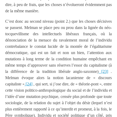
dire, à peu de frais, que les choses n’évolueront évidemment pas
de la même manière.
C’est donc au second niveau (point 2.) que les choses décisives
se passent. Melman se place peu ou prou dans la lignée du néo-
tocquevillisme des intellectuels libéraux français, où la
dénonciation de la menace du ravalement moral de l’individu
contrebalance le constat lucide de la montée de l’égalitarisme
démocratique, qui est un fait et non un bien, l’attention aux
mutations à long terme de la condition humaine empêchant en
même temps d’approuver sans réserves l’essor du capitalisme (à
la différence de la tradition libérale anglo-saxonne)
[23]
.
Melman évoque alors la notion lacanienne de « discours
capitaliste »
[24]
, qui sert, si j’ose dire, de « théorie-pont », entre
cette vision politico-anthropologique du social et de l’individu et
l’idée d’une mutation psychique, censée plus profonde que toute
sociologie, de la relation du sujet à l’objet du désir (lequel n’est
plus entièrement rapporté à ce qu’interdit et promeut, à la fois, le
Père symbolique). Individu et société politique d’un côté, pris