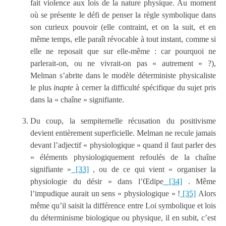
fait violence aux lois de la nature physique. Au moment
où se présente le défi de penser la règle symbolique dans
son curieux pouvoir (elle contraint, et on la suit, et en
même temps, elle paraît révocable à tout instant, comme si
elle ne reposait que sur elle-même : car pourquoi ne
parlerait-on, ou ne vivrait-on pas « autrement » ?),
Melman s’abrite dans le modèle déterministe physicaliste
le plus
inapte
à cerner la difficulté spécifique du sujet pris
dans la « chaîne » signifiante.
Du coup, la sempiternelle récusation du positivisme
devient entièrement superficielle. Melman ne recule jamais
devant l’adjectif « physiologique » quand il faut parler des
« éléments physiologiquement refoulés de la chaîne
signifiante »
[33]
, ou de ce qui vient « organiser la
physiologie du désir » dans l’Œdipe
[34]
. Même
l’impudique aurait un sens « physiologique » !
[35]
Alors
même qu’il saisit la différence entre Loi symbolique et lois
du déterminisme biologique ou physique, il en subit, c’est