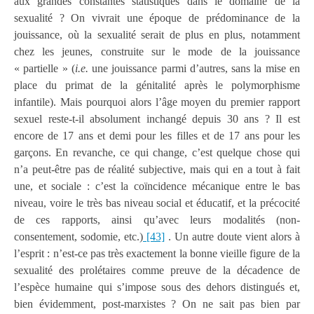
aux grandes constantes statistiques dans le domaine de la
sexualité ? On vivrait une époque de prédominance de la
jouissance, où la sexualité serait de plus en plus, notamment
chez les jeunes, construite sur le mode de la jouissance
« partielle » (
i.e.
une jouissance parmi d’autres, sans la mise en
place du primat de la génitalité après le polymorphisme
infantile). Mais pourquoi alors l’âge moyen du premier rapport
sexuel reste-t-il absolument inchangé depuis 30 ans ? Il est
encore de 17 ans et demi pour les filles et de 17 ans pour les
garçons. En revanche, ce qui change, c’est quelque chose qui
n’a peut-être pas de réalité subjective, mais qui en a tout à fait
une, et sociale : c’est la coïncidence mécanique entre le bas
niveau, voire le très bas niveau social et éducatif, et la précocité
de ces rapports, ainsi qu’avec leurs modalités (non-
consentement, sodomie, etc.)
[43]
. Un autre doute vient alors à
l’esprit : n’est-ce pas très exactement la bonne vieille figure de la
sexualité des prolétaires comme preuve de la décadence de
l’espèce humaine qui s’impose sous des dehors distingués et,
bien évidemment, post-marxistes ? On ne sait pas bien par