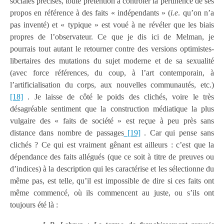
sociales précises, toute prétention à contrôler la pertinence de ses
propos en référence à des faits « indépendants » (
i.e
. qu’on n’a
pas inventé) et « typique » est voué à ne révéler que les biais
propres de l’observateur. Ce que je dis ici de Melman, je
pourrais tout autant le retourner contre des versions optimistes-
libertaires des mutations du sujet moderne et de sa sexualité
(avec force références, du coup, à l’art contemporain, à
l’artificialisation du corps, aux nouvelles communautés, etc.)
[18]
. Je laisse de côté le poids des clichés, voire le très
désagréable sentiment que la construction médiatique la plus
vulgaire des « faits de société » est reçue à peu près sans
distance dans nombre de passages
[19]
. Car qui pense sans
clichés ? Ce qui est vraiment gênant est ailleurs : c’est que la
dépendance des faits allégués (que ce soit à titre de preuves ou
d’indices) à la description qui les caractérise et les sélectionne du
même pas, est telle, qu’il est impossible de dire si ces faits ont
même commencé, où ils commencent au juste, ou s’ils ont
toujours été là :