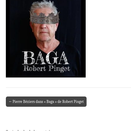
← Pierre Béziers dans « Baga » de Robert Pinget
Post navigation