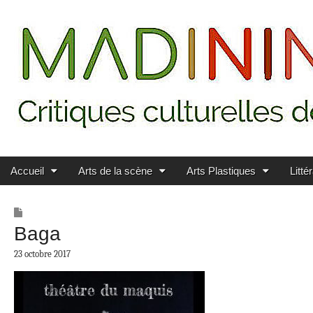
Main menu
Skip to content
MADININ'ART
Accueil
Arts de la scène
Arts Plastiques
Litté
Baga
23 octobre 2017