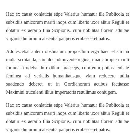
Hac ex causa conlaticia stipe Valerius humatur ille Publicola et
subsidiis amicorum mariti inops cum liberis uxor alitur Reguli et
dotatur ex aerario filia Scipionis, cum nobilitas florem adultae
virginis diuturnum absentia pauperis erubesceret patris.
Adolescebat autem obstinatum propositum erga haec et similia
multa scrutanda, stimulos admovente regina, quae abrupte mariti
fortunas trudebat in exitium praeceps, cum eum potius lenitate
feminea ad veritatis humanitatisque viam reducere utilia
suadendo deberet, ut in Gordianorum actibus factitasse
Maximini truculenti illius imperatoris rettulimus coniugem.
Hac ex causa conlaticia stipe Valerius humatur ille Publicola et
subsidiis amicorum mariti inops cum liberis uxor alitur Reguli et
dotatur ex aerario filia Scipionis, cum nobilitas florem adultae
virginis diuturnum absentia pauperis erubesceret patris.