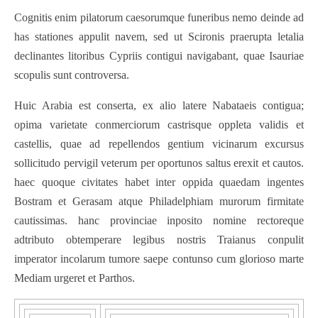
Cognitis enim pilatorum caesorumque funeribus nemo deinde ad
has stationes appulit navem, sed ut Scironis praerupta letalia
declinantes litoribus Cypriis contigui navigabant, quae Isauriae
scopulis sunt controversa.
Huic Arabia est conserta, ex alio latere Nabataeis contigua;
opima varietate conmerciorum castrisque oppleta validis et
castellis, quae ad repellendos gentium vicinarum excursus
sollicitudo pervigil veterum per oportunos saltus erexit et cautos.
haec quoque civitates habet inter oppida quaedam ingentes
Bostram et Gerasam atque Philadelphiam murorum firmitate
cautissimas. hanc provinciae inposito nomine rectoreque
adtributo obtemperare legibus nostris Traianus conpulit
imperator incolarum tumore saepe contunso cum glorioso marte
Mediam urgeret et Parthos.