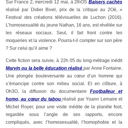
Sur France 2, mercredi 12 mai, à 2lhOS
Ba
i
sers cachés
réalisé par Didier Bivel, prix de la critique au 2Oè, »
Festival des créations télévisuelles de Luchon
(2016).
L’homosexualité du jeune Nathan, 16 ans, est révélée sur
les réseaux sociaux. Seul, il fait front contre les
moqueries et la violence. Pourra-t-il compter sur son père
? Sur celui qu’il aime ?
Cette fiction sera suivie, à 22h 05 du long-métrage inédit
Marvin ou la belle éducation réalisé
par Anne Fontaine.
Une plongée bouleversante au cœur d’un homme qui
s’émancipe contre son milieu social. Et en clôture, à
Oh3O
, la diffusion du documentaire
Footballeur et
homo, au cœur du tabou
réalisé par Yoann Lemaire et
Michel Royer, pour une visite inédite de la planète foot,
regardée sous l’angle de ses rapports, encore
compliqués, avec l’homosexualité, l’homophobie et la