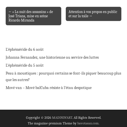
← « La nuit des assassins » de
Attention à vos propos en public
Post navigation
José Triana, mise en scène
et sur la toile →
Ricardo Miranda
L’éphéméride du 6 août
Johanna Fernandez, une historienne au service des luttes
L’éphéméride du 5 août
Peau à moustiques : pourquoi certains se font-ils piquer beaucoup plus
que les autres?
Mové van – Mové bal
Cuba résiste à l’étau despotique
Copyright © 2026
MADININ'ART
. All Rights Reserved.
The magazine-premium Theme by
bavotasan.com
.