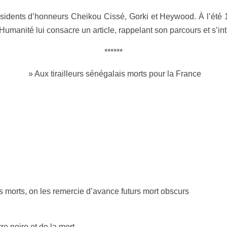
dents d’honneurs Cheikou Cissé, Gorki et Heywood. À l’été 193
’Humanité lui consacre un article, rappelant son parcours et s’i
******
» Aux tirailleurs sénégalais morts pour la France
rs morts, on les remercie d’avance futurs mort obscurs
re noire et de la mort