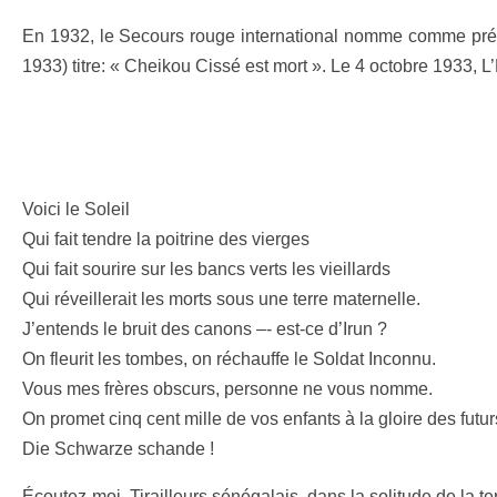
En 1932, le Secours rouge international nomme comme prési
1933) titre: « Cheikou Cissé est mort ». Le 4 octobre 1933, L
Voici le Soleil
Qui fait tendre la poitrine des vierges
Qui fait sourire sur les bancs verts les vieillards
Qui réveillerait les morts sous une terre maternelle.
J’entends le bruit des canons –- est-ce d’Irun ?
On fleurit les tombes, on réchauffe le Soldat Inconnu.
Vous mes frères obscurs, personne ne vous nomme.
On promet cinq cent mille de vos enfants à la gloire des futu
Die Schwarze schande !
Écoutez-moi, Tirailleurs sénégalais, dans la solitude de la ter