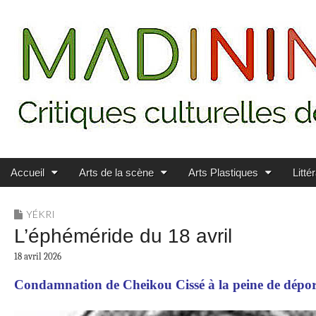
Main menu
Skip to content
MADININ'ART
Accueil
Arts de la scène
Arts Plastiques
Litté
YÉKRI
L’éphéméride du 18 avril
18 avril 2026
Condamnation de Cheikou Cissé à la peine de déporta