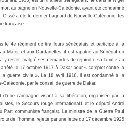
uméa, 1933) est un tirailleur sénégalais, né dans le Niger
t mort au bagne en Nouvelle-Calédonie, ayant été condamné
. Cissé a été le dernier bagnard de Nouvelle-Calédonie, les
ne française.
s le 4e régiment de tirailleurs sénégalais et participe à la
u Maroc et aux Dardanelles, il est rapatrié au Sénégal en
 à y rester, malgré ses demandes de rejoindre sa famille au
st arrêté le 17 octobre 1917 à Dakar pour « complot contre la
à la guerre civile ». Le 18 avril 1918, il est condamné à la
e-Calédonie, par le conseil de guerre de Dakar.
t d’une campagne visant à sa libération, organisée par la
alistes, le Secours rouge international1 et le député André
 Parti communiste français). Le ministre de la Guerre Paul
oits de l’homme, rejette par une lettre du 17 décembre 1925