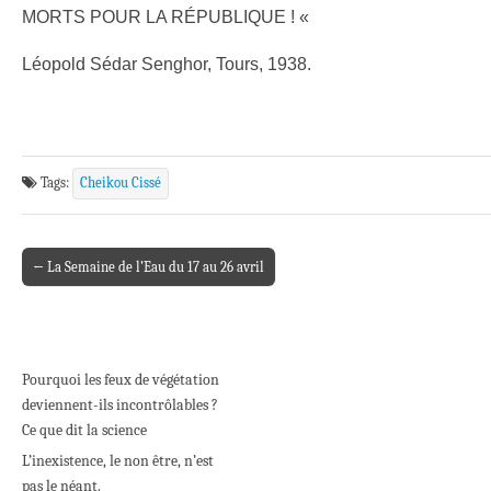
MORTS POUR LA RÉPUBLIQUE ! «
Léopold Sédar Senghor, Tours, 1938.
Tags:
Cheikou Cissé
← La Semaine de l’Eau du 17 au 26 avril
Post navigation
Pourquoi les feux de végétation
deviennent-ils incontrôlables ?
Ce que dit la science
L’inexistence, le non être, n’est
pas le néant.