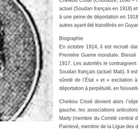
Cheikou Cissé (Chorboze, 1890 – No
actuel (Soudan français en 1918) e
à une peine de déportation en 1918
autres ayant été transférés en Guya
Biographie
En octobre 1914, il est recruté dan
Première Guerre mondiale. Blessé a
1917. Les autorités le contraignent
Soudan français (actuel Mali). Il e
sûreté de l’État » et « excitation 
déportation à perpétuité, en Nouvell
Cheikou Cissé devient alors l’obje
gauche, les associations anticoloni
Marty (membre du Comité central du
Painlevé, membre de la Ligue des dr