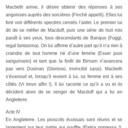
Macbeth arrive, il désire obtenir des réponses à ses
angoisses auprès des sorcières (Finchè appelli). Elles lui
font voir différents spectres censés l’aider. Le premier lui
dit de se méfier de Macduff, puis une série de huit rois
paraît à ses yeux, tous descendants de Banquo (Fuggi,
regal fantasima). On lui affirme d’autre part qu’il n’a rien à
craindre de tout homme né d’une femme (Esser puoi
sanguinario) et tant que la forêt de Birnam n’avancera
pas vers Dusinan (Glorioso, invincibil sarai). Macbeth
s’évanouit et, lorsqu’il revient à lui, sa femme est à ses
côtés (Vi trovo alfin !). Il lui raconte ce qu’il a vu et ils
décident alors de se venger de Macduff qui a fui en
Angleterre.
Acte IV
En Angleterre. Les proscrits écossais sont réunis et se
lamentent sur leur patrie qui souffre (Patria oppressa !).