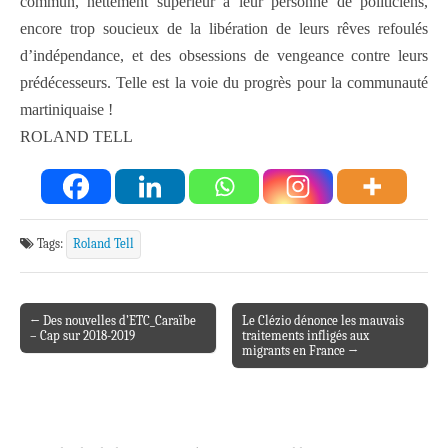
commun, nettement supérieur à leur personne de politiciens,
encore trop soucieux de la libération de leurs rêves refoulés
d’indépendance, et des obsessions de vengeance contre leurs
prédécesseurs. Telle est la voie du progrès pour la communauté
martiniquaise !
ROLAND TELL
Tags:
Roland Tell
← Des nouvelles d’ETC_Caraïbe
Le Clézio dénonce les mauvais
Post navigation
– Cap sur 2018-2019
traitements infligés aux
migrants en France →